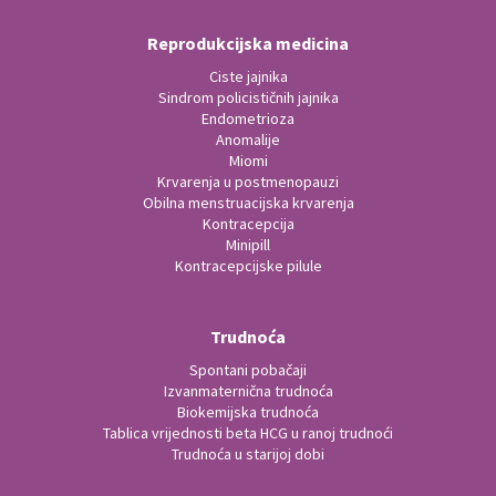
Reprodukcijska medicina
Ciste jajnika
Sindrom policističnih jajnika
Endometrioza
Anomalije
Miomi
Krvarenja u postmenopauzi
Obilna menstruacijska krvarenja
Kontracepcija
Minipill
Kontracepcijske pilule
Trudnoća
Spontani pobačaji
Izvanmaternična trudnoća
Biokemijska trudnoća
Tablica vrijednosti beta HCG u ranoj trudnoći
Trudnoća u starijoj dobi