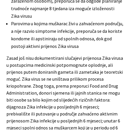
zaraženom osobom), preporuča se da odgode planiranje
trudnoće najmanje 8 tjedana iza moguće izloženosti
Zika virusu
Parovima u kojima muškarac živi u zahvaćenom području,
a nije razvio simptome infekcije, preporuča se da koriste
kondome ili apstiniraju od spolnih odnosa, dok god
postoji aktivni prijenos Zika virusa
Zasad još nisu dokumentirani slučajevi prijenosa Zika virusa
u postupcima medicinski potpomognute oplodnje, ali
prijenos putem doniranih gameta ili zametaka je teoretski
moguć. Zika virus se ne uništava prilikom procesa
kriopohrane. Zbog toga, prema preporuci Food and Drug
Administration, donori sjemena ili jajnih stanica ne mogu
biti osobe sa bilo kojim od slijedećih rizičnih faktora:
dijagnoza Zika infekcije u posljednjih 6 mjeseci;
prebivalište ili putovanje u područje zahvaćeno aktivnim
prijenosom Zika infekcije u posljednjih 6 mjeseci; unutar 6
mjeseci spolni odnos sa muškarcem koji je u periodu od 6