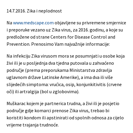
14.7.2016. Zika i neplodnost
Na
www.medscape.com
objavljene su privremene smjernice
i preporuke vezano uz Zika virus, za 2016. godinu, a koje su
predložene od strane Centers for Disease Control and
Prevention. Prenosimo Vam najvažnije informacije:
Na infekciju Zika virusom mora se posumnjati u osobe koja
živi ili je u posljednja dva tjedna putovala u zahvaćeno
područje (prema preporukama Ministarstva zdravlja
uglavnom države Latinske Amerike), a ima dva ili više
slijedećih simptoma: vrućica, osip, konjunkitivitis (crvene
oči) ili artralgija (bol u zglobovima).
Muškarac kojem je partnerica trudna, a živi ili je posjetio
područje gdje komarci prenose Zika virus, trebao bi
koristiti kondom ili apstinirati od spolnih odnosa za cijelo
vrijeme trajanja trudnoće.