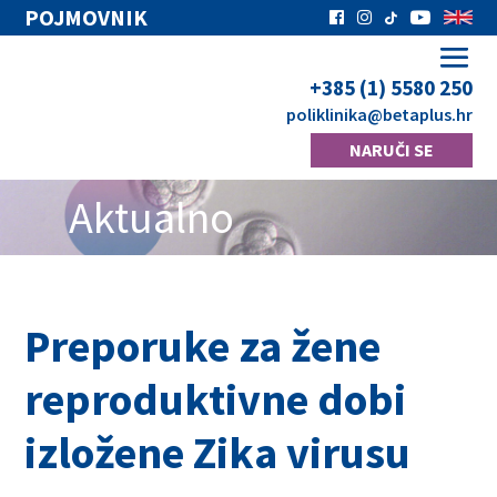
POJMOVNIK
+385 (1) 5580 250
poliklinika
@betaplus.hr
NARUČI SE
Aktualno
Preporuke za žene
reproduktivne dobi
izložene Zika virusu