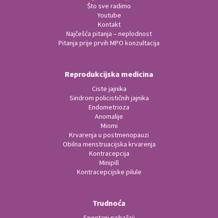
Što sve radimo
Youtube
Kontakt
Najčešća pitanja – neplodnost
Pitanja prije prvih MPO konzultacija
Reprodukcijska medicina
Ciste jajnika
Sindrom policističnih jajnika
Endometrioza
Anomalije
Miomi
Krvarenja u postmenopauzi
Obilna menstruacijska krvarenja
Kontracepcija
Minipill
Kontracepcijske pilule
Trudnoća
Spontani pobačaji