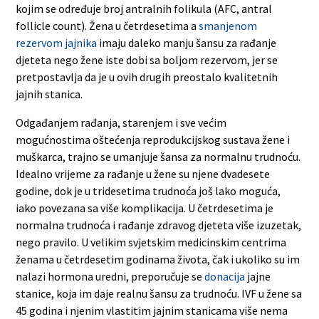
kojim se određuje broj antralnih folikula (AFC, antral
follicle count). Žena u četrdesetima a
smanjenom
rezervom jajnika
imaju daleko manju šansu za rađanje
djeteta nego žene iste dobi sa boljom rezervom, jer se
pretpostavlja da je u ovih drugih preostalo kvalitetnih
jajnih stanica.
Odgađanjem rađanja, starenjem i sve većim
mogućnostima oštećenja reprodukcijskog sustava žene i
muškarca, trajno se umanjuje šansa za normalnu trudnoću.
Idealno vrijeme za rađanje u žene su njene dvadesete
godine, dok je u tridesetima trudnoća još lako moguća,
iako povezana sa više komplikacija. U četrdesetima je
normalna trudnoća i rađanje zdravog djeteta više izuzetak,
nego pravilo. U velikim svjetskim medicinskim centrima
ženama u četrdesetim godinama života, čak i ukoliko su im
nalazi hormona uredni, preporučuje se
donacija
jajne
stanice, koja im daje realnu šansu za trudnoću. IVF u žene sa
45 godina i njenim vlastitim jajnim stanicama više nema