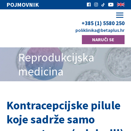
POJMOVNIK
+385 (1) 5580 250
poliklinika
@betaplus.hr
NARUČI SE
Reprodukcijska
medicina
Kontracepcijske pilule
koje sadrže samo