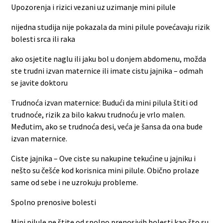
Upozorenja i rizici vezani uz uzimanje mini pilule
nijedna studija nije pokazala da mini pilule povećavaju rizik
bolesti srca ili raka
ako osjetite naglu ili jaku bol u donjem abdomenu, možda
ste trudni izvan maternice ili imate cistu jajnika – odmah
se javite doktoru
Trudnoća izvan maternice: Budući da mini pilula štiti od
trudnoće, rizik za bilo kakvu trudnoću je vrlo malen.
Međutim, ako se trudnoća desi, veća je šansa da ona bude
izvan maternice.
Ciste jajnika – Ove ciste su nakupine tekućine u jajniku i
nešto su češće kod korisnica mini pilule. Obično prolaze
same od sebe i ne uzrokuju probleme.
Spolno prenosive bolesti
Mini pilule ne štite od spolno prenosivih bolesti kao što su