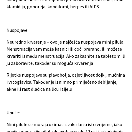
klamidija, gonoreja, kondilomi, herpes ili AIDS.
Nuspojave
Neuredno krvarenje – ovo je najčešća nuspojava mini pilula.
Menstruacija vam može kasniti ili doći prerano, ili možete
krvariti između menstruacija. Ako zakasnite sa tabletom ili
ju zaboravite, također su moguća krvarenja
Rijetke nuspojave su glavobolja, osjetljivost dojki, mučnina
i vrtoglavica. Također je iznimno primijećeno debljanje,
akne ili rast dlačica na licu i tijelu
Upute:
Mini pilule se moraju uzimati svaki dan u isto vrijeme, iako
novije generacije pilula dozvoljavaju do 12 sati zakašnjenja.