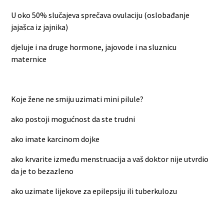
U oko 50% slučajeva sprečava ovulaciju (oslobađanje
jajašca iz jajnika)
djeluje i na druge hormone, jajovode i na sluznicu
maternice
Koje žene ne smiju uzimati mini pilule?
ako postoji mogućnost da ste trudni
ako imate karcinom dojke
ako krvarite između menstruacija a vaš doktor nije utvrdio
da je to bezazleno
ako uzimate lijekove za epilepsiju ili tuberkulozu