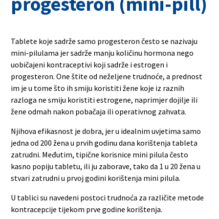
progesteron (mini-pill)
Tablete koje sadrže samo progesteron često se nazivaju
mini-pilulama jer sadrže manju količinu hormona nego
uobičajeni kontraceptivi koji sadrže i estrogen i
progesteron. One štite od neželjene trudnoće, a prednost
im je u tome što ih smiju koristiti žene koje iz raznih
razloga ne smiju koristiti estrogene, naprimjer dojilje ili
žene odmah nakon pobačaja ili operativnog zahvata.
Njihova efikasnost je dobra, jer u idealnim uvjetima samo
jedna od 200 žena u prvih godinu dana korištenja tableta
zatrudni. Međutim, tipične korisnice mini pilula često
kasno popiju tabletu, ili ju zaborave, tako da 1 u 20 žena u
stvari zatrudni u prvoj godini korištenja mini pilula.
U tablici su navedeni postoci trudnoća za različite metode
kontracepcije tijekom prve godine korištenja.