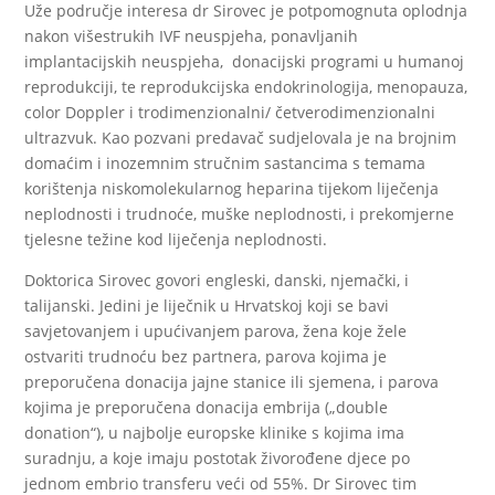
Uže područje interesa dr Sirovec je potpomognuta oplodnja
nakon višestrukih IVF neuspjeha, ponavljanih
implantacijskih neuspjeha, donacijski programi u humanoj
reprodukciji, te reprodukcijska endokrinologija, menopauza,
color Doppler i trodimenzionalni/ četverodimenzionalni
ultrazvuk. Kao pozvani predavač sudjelovala je na brojnim
domaćim i inozemnim stručnim sastancima s temama
korištenja niskomolekularnog heparina tijekom liječenja
neplodnosti i trudnoće, muške neplodnosti, i prekomjerne
tjelesne težine kod liječenja neplodnosti.
Doktorica Sirovec govori engleski, danski, njemački, i
talijanski. Jedini je liječnik u Hrvatskoj koji se bavi
savjetovanjem i upućivanjem parova, žena koje žele
ostvariti trudnoću bez partnera, parova kojima je
preporučena donacija jajne stanice ili sjemena, i parova
kojima je preporučena donacija embrija („double
donation“), u najbolje europske klinike s kojima ima
suradnju, a koje imaju postotak živorođene djece po
jednom embrio transferu veći od 55%. Dr Sirovec tim