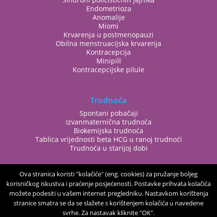
Endometrioza
Anomalije
Miomi
Krvarenja u postmenopauzi
Obilna menstruacijska krvarenja
Kontracepcija
Minipill
Kontracepcijske pilule
Trudnoća
Spontani pobačaji
Izvanmaternična trudnoća
Biokemijska trudnoća
Tablica vrijednosti beta HCG u ranoj trudnoći
Trudnoća u starijoj dobi
Ova stranica koristi "kolačiće" (eng. cookies) za pružanje boljeg
korisničkog iskustva i praćenje posjećenosti. Postavke prihvata kolačića
možete podesiti u vašem internet pregledniku. Nastavkom korištenja
stranice smatra se da se slažete s korištenjem kolačića u navedene
Copyright 2017. BetaPlus poliklinika Sva prava pridržana.
svrhe. Za nastavak kliknite "OK".