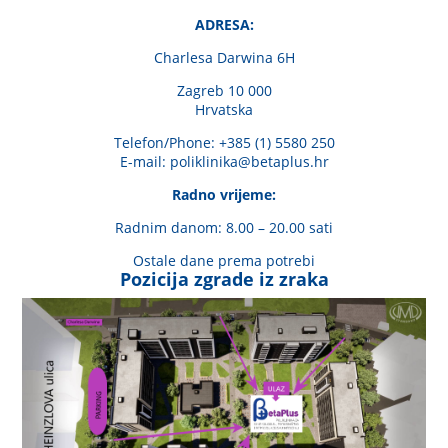
ADRESA:
Charlesa Darwina 6H
Zagreb 10 000
Hrvatska
Telefon/Phone: +385 (1) 5580 250
E-mail:
poliklinika@betaplus.hr
Radno vrijeme:
Radnim danom: 8.00 – 20.00 sati
Ostale dane prema potrebi
Pozicija zgrade iz zraka