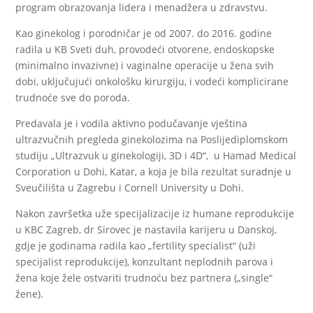
program obrazovanja lidera i menadžera u zdravstvu.
Kao ginekolog i porodničar je od 2007. do 2016. godine
radila u KB Sveti duh, provodeći otvorene, endoskopske
(minimalno invazivne) i vaginalne operacije u žena svih
dobi, uključujući onkološku kirurgiju, i vodeći komplicirane
trudnoće sve do poroda.
Predavala je i vodila aktivno podučavanje vještina
ultrazvučnih pregleda ginekolozima na Poslijediplomskom
studiju „Ultrazvuk u ginekologiji, 3D i 4D“, u Hamad Medical
Corporation u Dohi, Katar, a koja je bila rezultat suradnje u
Sveučilišta u Zagrebu i Cornell University u Dohi.
Nakon završetka uže specijalizacije iz humane reprodukcije
u KBC Zagreb, dr Sirovec je nastavila karijeru u Danskoj,
gdje je godinama radila kao „fertility specialist“ (uži
specijalist reprodukcije), konzultant neplodnih parova i
žena koje žele ostvariti trudnoću bez partnera („single“
žene).