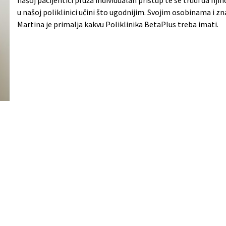
našoj pacijentici pruža individualan pristup te se trudi da nji
u našoj poliklinici učini što ugodnijim. Svojim osobinama i z
Martina je primalja kakvu Poliklinika BetaPlus treba imati.