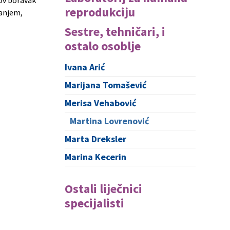
hov boravak
reprodukciju
nanjem,
Sestre, tehničari, i
ostalo osoblje
Ivana Arić
Marijana Tomašević
Merisa Vehabović
Martina Lovrenović
Marta Dreksler
Marina Kecerin
Ostali liječnici
specijalisti