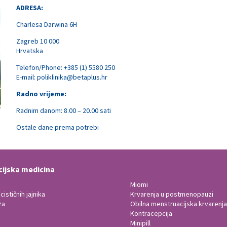
ADRESA:
Charlesa Darwina 6H
Zagreb 10 000
Hrvatska
Telefon/Phone: +385 (1) 5580 250
E-mail:
poliklinika@betaplus.hr
Radno vrijeme:
Radnim danom: 8.00 – 20.00 sati
Ostale dane prema potrebi
ijska medicina
Miomi
ističnih jajnika
Krvarenja u postmenopauzi
za
Obilna menstruacijska krvarenj
Kontracepcija
Minipill