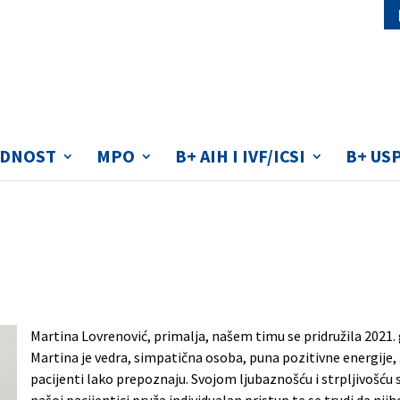
DNOST
MPO
B+ AIH I IVF/ICSI
B+ US
ničari, i ostalo osoblj
Martina Lovrenović, primalja, našem timu se pridružila 2021.
Martina je vedra, simpatična osoba, puna pozitivne energije,
pacijenti lako prepoznaju. Svojom ljubaznošću i strpljivošću 