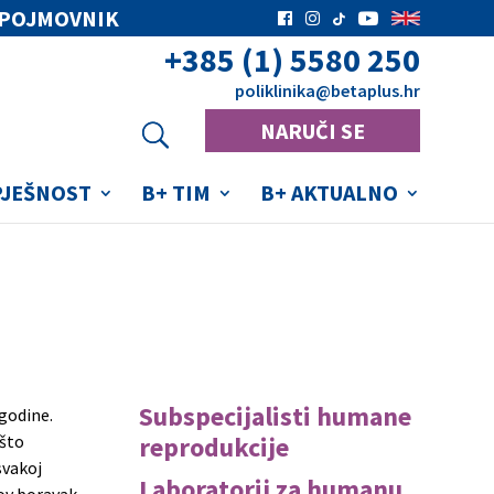
POJMOVNIK
+385 (1) 5580 250
poliklinika
@betaplus.hr
NARUČI SE
PJEŠNOST
B+ TIM
B+ AKTUALNO
e
Subspecijalisti humane
 godine.
 što
reprodukcije
svakoj
Laboratorij za humanu