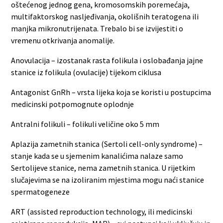
oštećenog jednog gena, kromosomskih poremećaja,
multifaktorskog nasljeđivanja, okolišnih teratogena ili
manjka mikronutrijenata. Trebalo bi se izvijestiti o
vremenu otkrivanja anomalije.
Anovulacija – izostanak rasta folikula i oslobađanja jajne
stanice iz folikula (ovulacije) tijekom ciklusa
Antagonist GnRh – vrsta lijeka koja se koristi u postupcima
medicinski potpomognute oplodnje
Antralni folikuli – folikuli veličine oko 5 mm
Aplazija zametnih stanica (Sertoli cell-only syndrome) –
stanje kada se u sjemenim kanalićima nalaze samo
Sertolijeve stanice, nema zametnih stanica. U rijetkim
slučajevima se na izoliranim mjestima mogu naći stanice
spermatogeneze
ART (assisted reproduction technology, ili medicinski