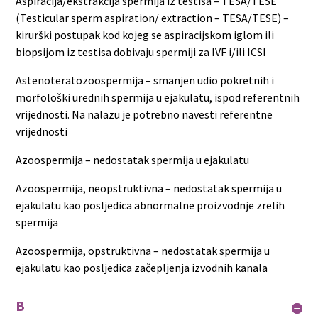
Aspiracija/ekstrakcija spermija iz testisa – TESA/TESE
(Testicular sperm aspiration/ extraction – TESA/TESE) –
kirurški postupak kod kojeg se aspiracijskom iglom ili
biopsijom iz testisa dobivaju spermiji za IVF i/ili ICSI
Astenoteratozoospermija – smanjen udio pokretnih i
morfološki urednih spermija u ejakulatu, ispod referentnih
vrijednosti. Na nalazu je potrebno navesti referentne
vrijednosti
Azoospermija – nedostatak spermija u ejakulatu
Azoospermija, neopstruktivna – nedostatak spermija u
ejakulatu kao posljedica abnormalne proizvodnje zrelih
spermija
Azoospermija, opstruktivna – nedostatak spermija u
ejakulatu kao posljedica začepljenja izvodnih kanala
B