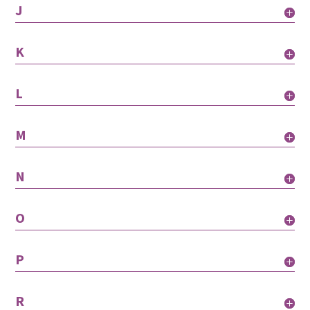
J
K
L
M
N
O
P
R