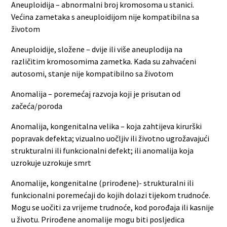
Aneuploidija – abnormalni broj kromosoma u stanici.
Većina zametaka s aneuploidijom nije kompatibilna sa
životom
Aneuploidije, složene – dvije ili više aneuplodija na
različitim kromosomima zametka. Kada su zahvaćeni
autosomi, stanje nije kompatibilno sa životom
Anomalija – poremećaj razvoja koji je prisutan od
začeća/poroda
Anomalija, kongenitalna velika – koja zahtijeva kirurški
popravak defekta; vizualno uočljiv ili životno ugrožavajući
strukturalni ili funkcionalni defekt; ili anomalija koja
uzrokuje uzrokuje smrt
Anomalije, kongenitalne (prirođene)- strukturalni ili
funkcionalni poremećaji do kojih dolazi tijekom trudnoće.
Mogu se uočiti za vrijeme trudnoće, kod porođaja ili kasnije
u životu. Prirođene anomalije mogu biti posljedica