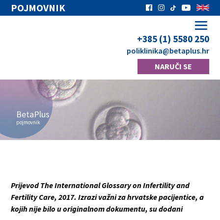
POJMOVNIK
+385 (1) 5580 250
poliklinika
@betaplus.hr
NARUČI SE
BetaPlus
pojmovnik
Prijevod The International Glossary on Infertility and
Fertility Care, 2017. Izrazi važni za hrvatske pacijentice, a
kojih nije bilo u originalnom dokumentu, su dodani