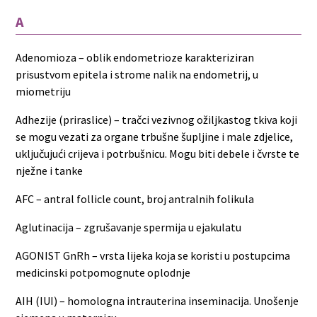
A
Adenomioza – oblik endometrioze karakteriziran
prisustvom epitela i strome nalik na endometrij, u
miometriju
Adhezije (priraslice) – tračci vezivnog ožiljkastog tkiva koji
se mogu vezati za organe trbušne šupljine i male zdjelice,
uključujući crijeva i potrbušnicu. Mogu biti debele i čvrste te
nježne i tanke
AFC – antral follicle count, broj antralnih folikula
Aglutinacija – zgrušavanje spermija u ejakulatu
AGONIST GnRh – vrsta lijeka koja se koristi u postupcima
medicinski potpomognute oplodnje
AIH (IUI) – homologna intrauterina inseminacija. Unošenje