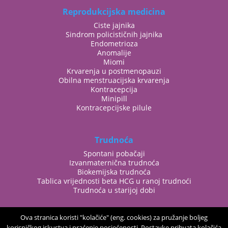
Reprodukcijska medicina
Ciste jajnika
Sindrom policističnih jajnika
Endometrioza
Anomalije
Miomi
Krvarenja u postmenopauzi
Obilna menstruacijska krvarenja
Kontracepcija
Minipill
Kontracepcijske pilule
Trudnoća
Spontani pobačaji
Izvanmaternična trudnoća
Biokemijska trudnoća
Tablica vrijednosti beta HCG u ranoj trudnoći
Trudnoća u starijoj dobi
Ova stranica koristi "kolačiće" (eng. cookies) za pružanje boljeg
korisničkog iskustva i praćenje posjećenosti. Postavke prihvata kolačića